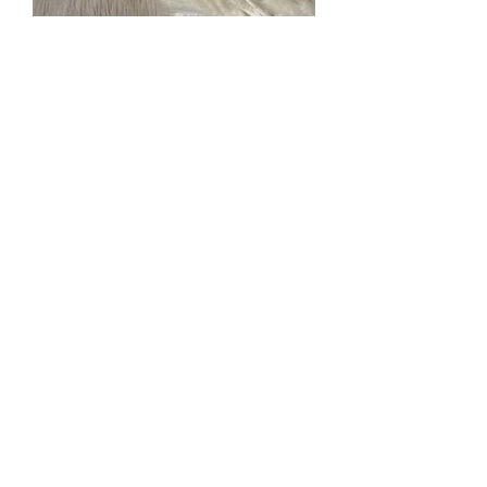
Boule de Noël ange
Prix
5,00 €
hors frais de port
Quantité
*
Ajouter au panier
Jolie boule de Noël ange
Matière : bois brut
Dimensions : 8 x 8.5 cm