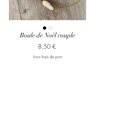
Boule de Noël couple
Prix
8,50 €
hors frais de port
Quelle date souhaitez vous
inscrire ?
*
0/500
Quantité
*