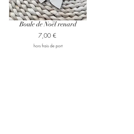
Boule de Noël renard
Prix
7,00 €
hors frais de port
Quel prénom souhaitez-vous
graver ?
*
0/500
Quantité
*