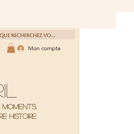
Mon compte
ril
s moments,
e histoire