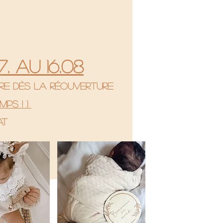
. au 16.08
re dès la réouverture
mps ! )
hat