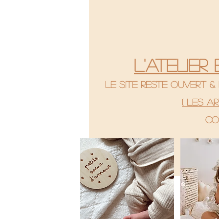
L'atelier
le site reste ouvert 
( Les a
co