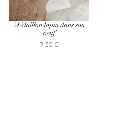
Médaillon lapin dans son
oeuf
Prix
9,50 €
hors frais de port
Quel prénom souhaitez-vous
graver ?
*
0/500
Quantité
*