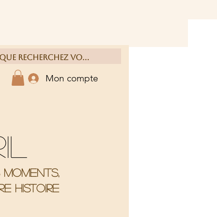
Mon compte
ril
s moments,
e histoire