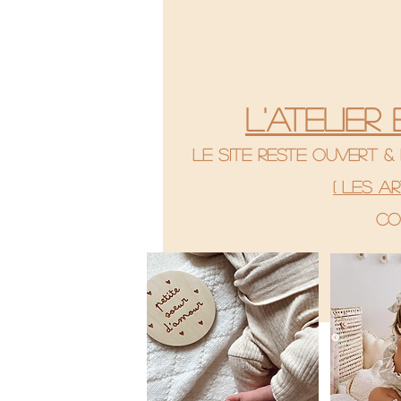
L'atelier
le site reste ouvert 
( Les a
co