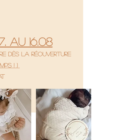
. au 16.08
re dès la réouverture
mps ! )
hat