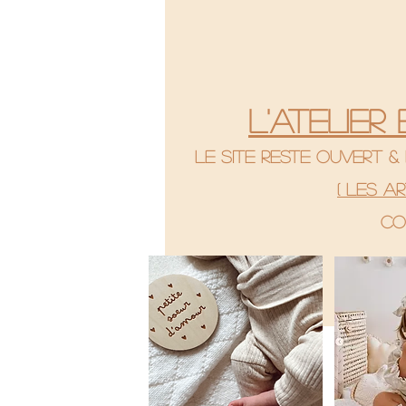
L'atelier
le site reste ouvert 
( Les a
co