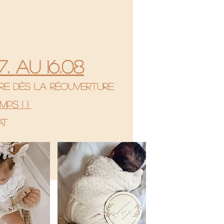
. au 16.08
re dès la réouverture
mps ! )
hat