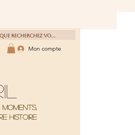
Mon compte
ril
s moments,
e histoire