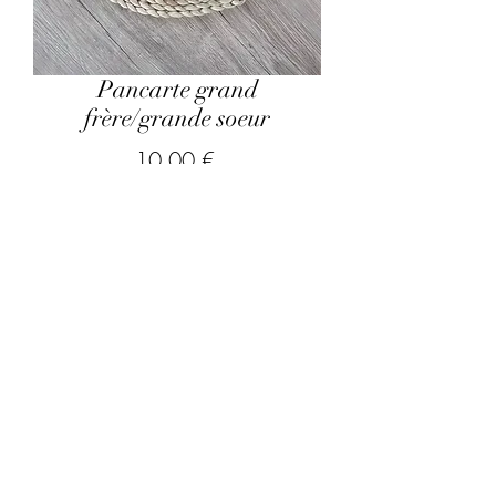
Pancarte grand
frère/grande soeur
Prix
10,00 €
hors frais de port
Quel texte souhaitez vous graver?
*
0/500
Quantité
*