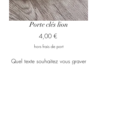
Porte clés lion
Prix
4,00 €
hors frais de port
Quel texte souhaitez vous graver
?
*
0/500
Quantité
*