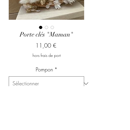
Porte clés "Maman"
Prix
11,00 €
hors frais de port
Pompon
*
Quels prénoms souhaitez vous
graver ?
*