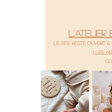
L'atelier
le site reste ouvert 
( Les a
co