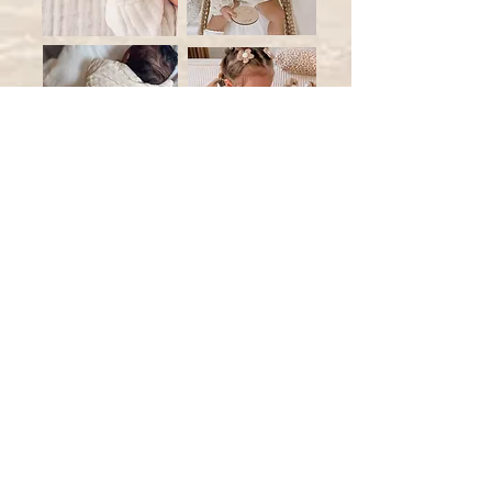
Contact :
bonheursdavril@outlook.fr