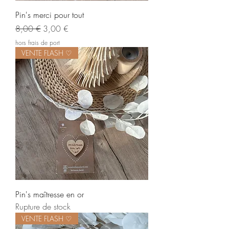
Pin's merci pour tout
Prix original
Prix promotionnel
8,00 €
3,00 €
hors frais de port
VENTE FLASH ♡
Pin's maîtresse en or
Rupture de stock
VENTE FLASH ♡