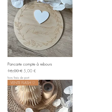
Pancarte compte à rebours
Prix original
Prix promotionnel
16,00 €
5,00 €
hors frais de port
VENTE FLASH ♡