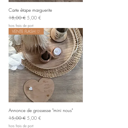
Carte étape marguerite
Prix original
Prix promotionnel
18,00 €
5,00 €
hors frais de port
VENTE FLASH ♡
Annonce de grossesse "mini nous"
Prix original
Prix promotionnel
15,00 €
5,00 €
hors frais de port