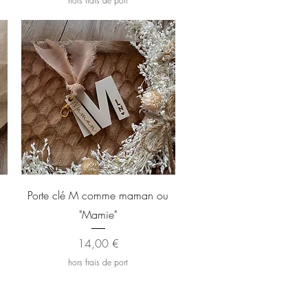
hors frais de port
Aperçu rapide
Porte clé M comme maman ou
"Mamie"
Prix
14,00 €
hors frais de port