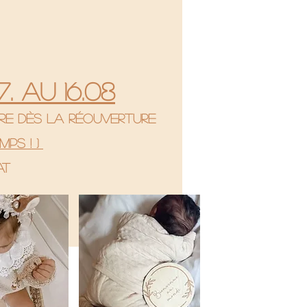
. au 16.08
re dès la réouverture
mps ! )
hat