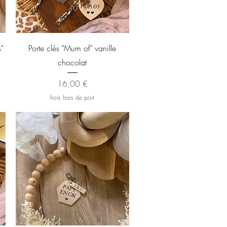
Aperçu rapide
"
Porte clés "Mum of" vanille
chocolat
Prix
16,00 €
hors frais de port