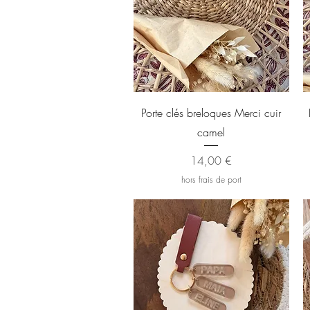
Aperçu rapide
Porte clés breloques Merci cuir
camel
Prix
14,00 €
hors frais de port