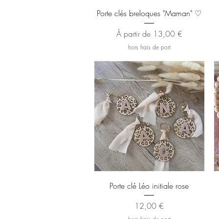
Aperçu rapide
Porte clés breloques "Maman" ♡
Prix promotionnel
À partir de
13,00 €
hors frais de port
Aperçu rapide
Porte clé Léo initiale rose
Prix
12,00 €