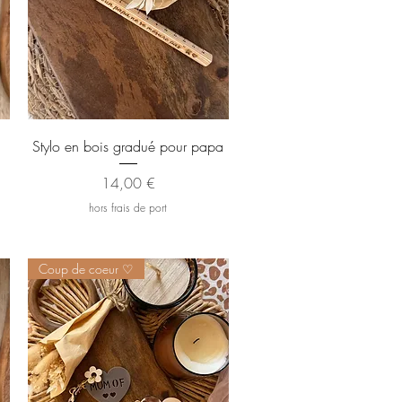
Aperçu rapide
Stylo en bois gradué pour papa
Prix
14,00 €
hors frais de port
Coup de coeur ♡