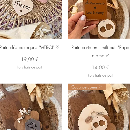
Aperçu rapide
Aperçu rapide
Porte clés breloques "MERCI" ♡
Porte carte en simili cuir "Papa
d'amour"
Prix
19,00 €
Prix
14,00 €
hors frais de port
hors frais de port
Coup de coeur ♡