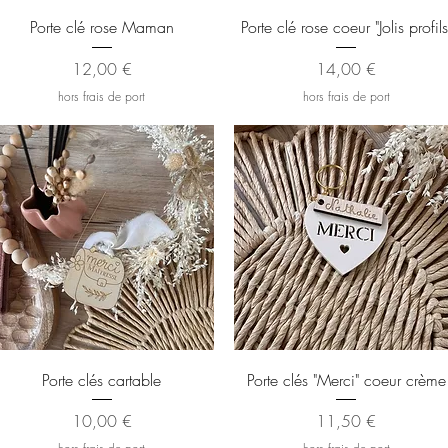
Aperçu rapide
Aperçu rapide
Porte clé rose Maman
Porte clé rose coeur "Jolis profils
Prix
Prix
12,00 €
14,00 €
hors frais de port
hors frais de port
Aperçu rapide
Aperçu rapide
Porte clés cartable
Porte clés "Merci" coeur crème
Prix
Prix
10,00 €
11,50 €