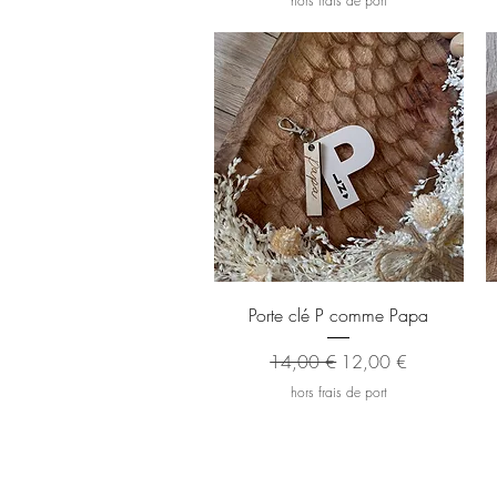
hors frais de port
Aperçu rapide
Porte clé P comme Papa
Prix original
Prix promotionnel
14,00 €
12,00 €
hors frais de port