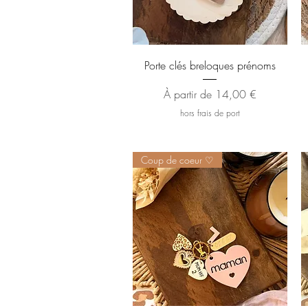
Aperçu rapide
Porte clés breloques prénoms
Prix promotionnel
À partir de
14,00 €
hors frais de port
Coup de coeur ♡