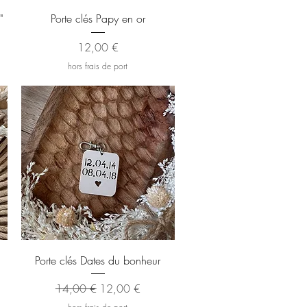
Aperçu rapide
"
Porte clés Papy en or
Prix
12,00 €
hors frais de port
Aperçu rapide
Porte clés Dates du bonheur
Prix original
Prix promotionnel
14,00 €
12,00 €