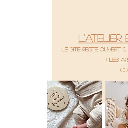
L'atelier
le site reste ouvert 
( Les a
co