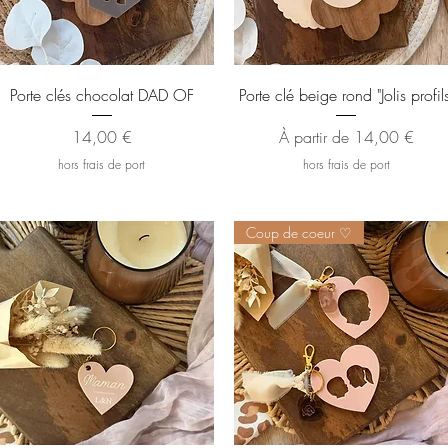
Aperçu rapide
Aperçu rapide
Porte clés chocolat DAD OF
Porte clé beige rond "Jolis profils
Prix
Prix promotionnel
14,00 €
À partir de
14,00 €
hors frais de port
hors frais de port
Coup de coeur ♡