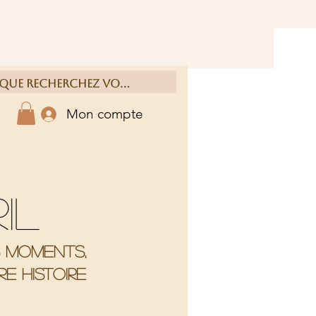
Mon compte
ril
s moments,
e histoire