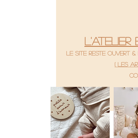
L'atelier
le site reste ouvert 
( Les a
co