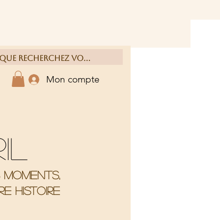
Mon compte
ril
s moments,
e histoire