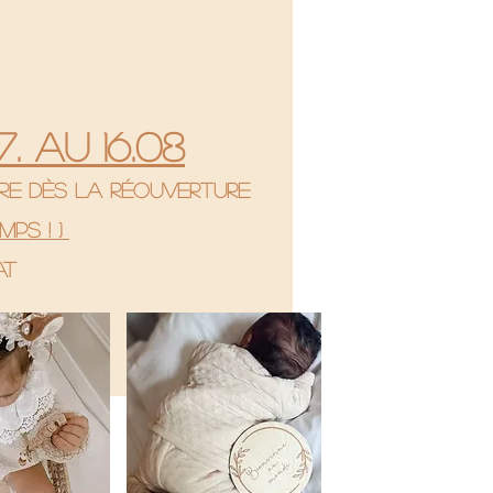
. au 16.08
re dès la réouverture
mps ! )
hat