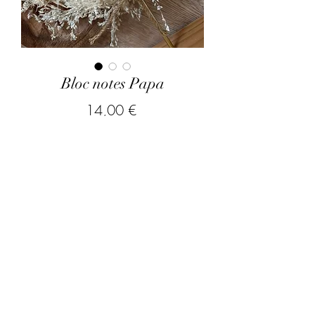
Bloc notes Papa
Prix
14,00 €
hors frais de port
Modèle
*
Quel prénom(s) souhaitez vous
graver?
*