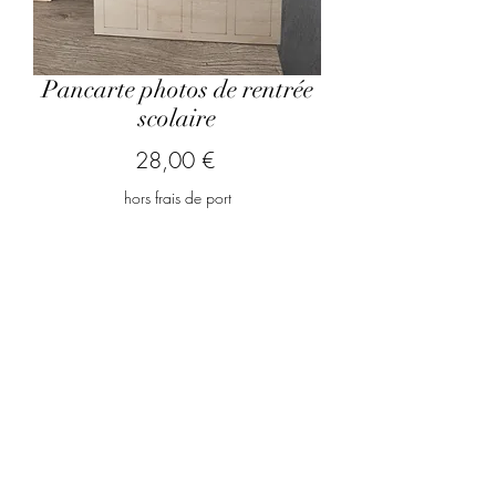
Pancarte photos de rentrée
scolaire
Prix
28,00 €
hors frais de port
Quel prénom souhaitez vous
inscrire ?
*
0/500
Quantité
*