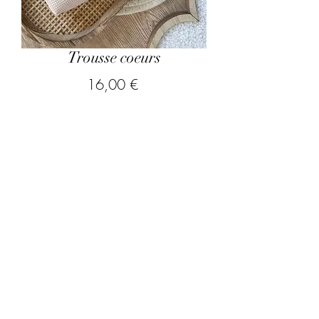
Trousse coeurs
Prix
16,00 €
hors frais de port
Quel texte souhaitez vous inscrire
sur le coeur à personnaliser ?
*
0/500
Quantité
*